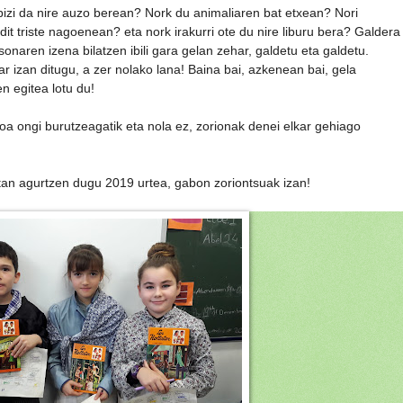
bizi da nire auzo berean? Nork du animaliaren bat etxean? Nori
dit triste nagoenean? eta nork irakurri ote du nire liburu bera? Galdera
naren izena bilatzen ibili gara gelan zehar, galdetu eta galdetu.
 izan ditugu, a zer nolako lana! Baina bai, azkenean bai, gela
n egitea lotu du!
oa ongi burutzeagatik eta nola ez, zorionak denei elkar gehiago
ikitan agurtzen dugu 2019 urtea, gabon zoriontsuak izan!