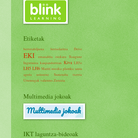
Etiketak
berrerabilpena
bertsolaritza
Drive
EKI
emanaldia
euskara
Ikasgune
Kiva
Ingurunea
kanpandorrean
LH3z
LH5
LH6
Maddi
musika
plastika
santa
ageda
soinuene
Sumendia
txerria
Urtemugak
valientes
Zientzia
Multimedia jokoak
IKT laguntza-bideoak