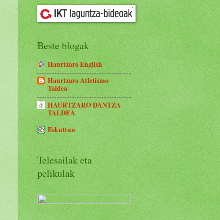
Beste blogak
Haurtzaro English
Haurtzaro Atletismo
Taldea
HAURTZARO DANTZA
TALDEA
Eskuttun
Telesailak eta
pelikulak