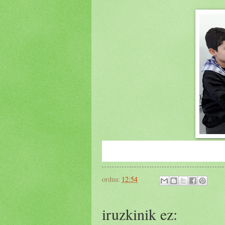
ordua:
12:54
iruzkinik ez: