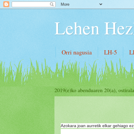
Lehen Hez
Orri nagusia
LH-5
L
2019(e)ko abenduaren 20(a), ostiral
Azokara joan aurretik elkar gehiago e