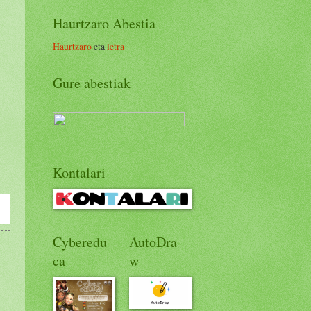
Haurtzaro Abestia
Haurtzaro
eta
letra
Gure abestiak
Kontalari
Cyberedu
AutoDra
ca
w