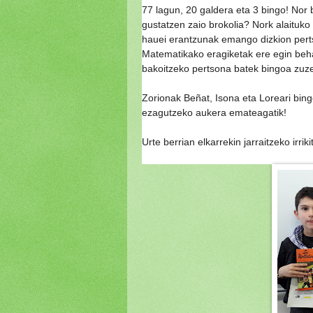
77 lagun, 20 galdera eta 3 bingo! Nor 
gustatzen zaio brokolia? Nork alaituko 
hauei erantzunak emango dizkion pertso
Matematikako eragiketak ere egin behar
bakoitzeko pertsona batek bingoa zuze
Zorionak Beñat, Isona eta Loreari bing
ezagutzeko aukera emateagatik!
Urte berrian elkarrekin jarraitzeko irr