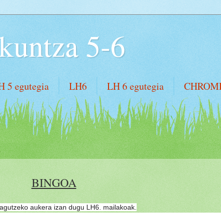
kuntza 5-6
H 5 egutegia
LH6
LH 6 egutegia
CHROM
a
BINGOA
zagutzeko aukera izan dugu LH6. mailakoak.