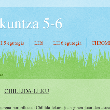
kuntza 5-6
H 5 egutegia
LH6
LH 6 egutegia
CHROM
na
CHILLIDA-LEKU
 garena borobiltzeko Chillida-lekura joan ginen joan den aste