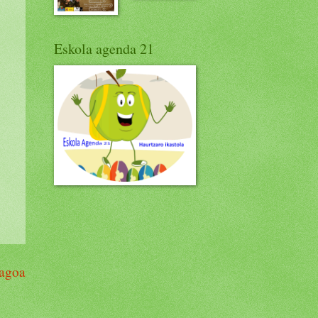
Eskola agenda 21
ragoa