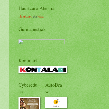
Haurtzaro Abestia
Haurtzaro
eta
letra
Gure abestiak
Kontalari
Cyberedu
AutoDra
ca
w