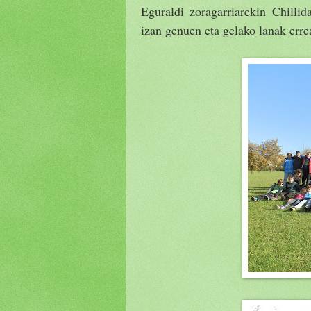
Eguraldi zoragarriarekin Chillid
izan genuen eta gelako lanak erre