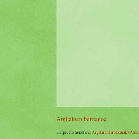
Argitalpen berriagoa
Harpidetu honetara:
Argitaratu iruzkinak (Ato