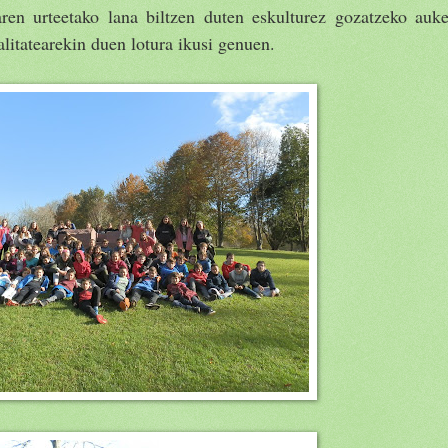
aren urteetako lana biltzen duten eskulturez gozatzeko auke
alitatearekin duen lotura ikusi genuen.