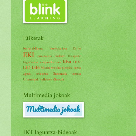
Etiketak
berrerabilpena
bertsolaritza
Drive
EKI
emanaldia
euskara
Ikasgune
Kiva
Ingurunea
kanpandorrean
LH3z
LH5
LH6
Maddi
musika
plastika
santa
ageda
soinuene
Sumendia
txerria
Urtemugak
valientes
Zientzia
Multimedia jokoak
IKT laguntza-bideoak