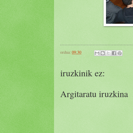
ordua:
09:30
iruzkinik ez:
Argitaratu iruzkina