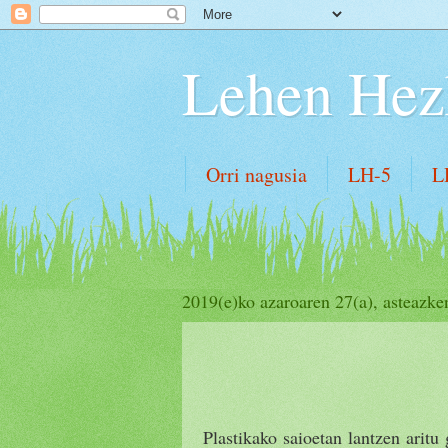
Lehen Hez
Orri nagusia
LH-5
L
2019(e)ko azaroaren 27(a), asteazke
Plastikako saioetan lantzen aritu