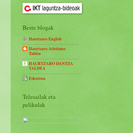
Beste blogak
Haurtzaro English
Haurtzaro Atletismo
Taldea
HAURTZARO DANTZA
TALDEA
Eskuttun
Telesailak eta
pelikulak