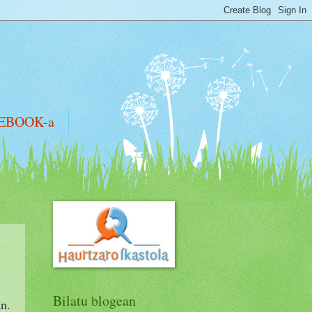
EBOOK-a
Bilatu blogean
an.