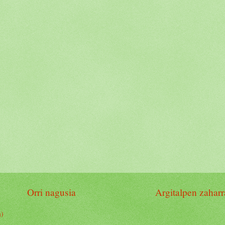
Orri nagusia
Argitalpen zahar
m)